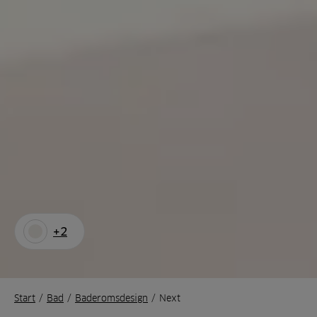
+2
Start
/
Bad
/
Baderomsdesign
/
Next