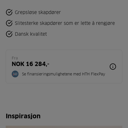
i
favoritter
Grepsløse skapdører
Slitesterke skapdører som er lette å rengjøre
Dansk kvalitet
Fra
NOK 16 284,-
Se finansieringsmulighetene med HTH FlexPay
Inspirasjon