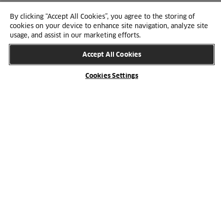
By clicking “Accept All Cookies”, you agree to the storing of
Farger
cookies on your device to enhance site navigation, analyze site
usage, and assist in our marketing efforts.
Model Next leveres i følgende farger:
Accept All Cookies
Cookies Settings
Hvit
Støvgrå
Grå