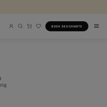
BOOK DESIGNMØTE
å
lig