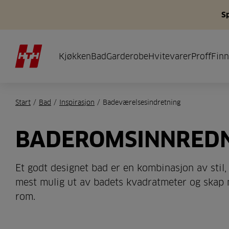
S
Kjøkken
Bad
Garderobe
Hvitevarer
Proff
Finn
Start
/
Bad
/
Inspirasjon
/
Badeværelsesindretning
BADEROMSINNRED
Et godt designet bad er en kombinasjon av stil,
mest mulig ut av badets kvadratmeter og skap 
rom.