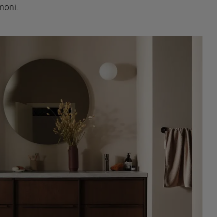
moni.