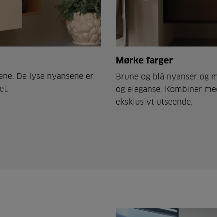
Mørke farger
gene. De lyse nyansene er
Brune og blå nyanser og mø
het.
og eleganse. Kombiner med 
eksklusivt utseende.