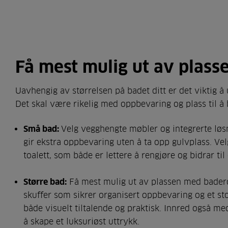
Få mest mulig ut av plass
Uavhengig av størrelsen på badet ditt er det viktig å 
Det skal være rikelig med oppbevaring og plass til å
Små bad:
Velg vegghengte møbler og integrerte lø
gir ekstra oppbevaring uten å ta opp gulvplass. Ve
toalett, som både er lettere å rengjøre og bidrar til 
Større bad:
Få mest mulig ut av plassen med bade
skuffer som sikrer organisert oppbevaring og et s
både visuelt tiltalende og praktisk. Innred også me
å skape et luksuriøst uttrykk.