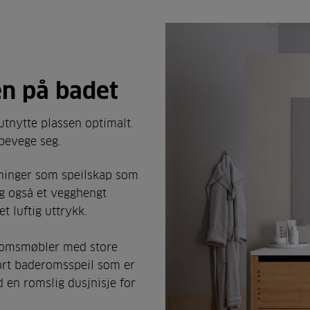
en på badet
utnytte plassen optimalt.
 bevege seg.
sninger som speilskap som
lg også et vegghengt
et luftig uttrykk.
romsmøbler med store
tort baderomsspeil som er
d en romslig dusjnisje for