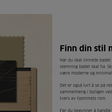
Finn din sti
Når du skal innrede badet d
stemning badet skal ha. Ska
være moderne og minimalis
Det er også lurt å se på re
sammenheng i boligen ved å
tvers av hjemmets rom.
Før du begynner å handle 