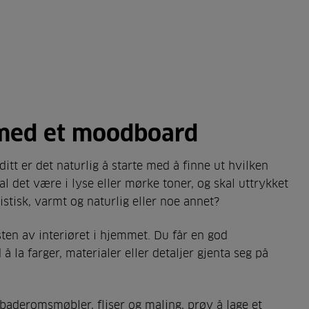
l med et moodboard
itt er det naturlig å starte med å finne ut hvilken
l det være i lyse eller mørke toner, og skal uttrykket
tisk, varmt og naturlig eller noe annet?
sten av interiøret i hjemmet. Du får en god
 la farger, materialer eller detaljer gjenta seg på
baderomsmøbler, fliser og maling, prøv å lage et