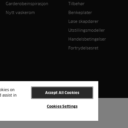
Garderobeinspirasjon
Tilbehør
Nytt vaskerom
Benkeplater
Løse skapdører
Utstillingsmodeller
Handelsbetingelser
Fortrydelsesret
ookies on
Accept All Cookies
 assist in
Cookies Settings