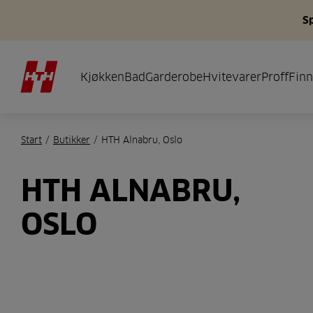
S
Kjøkken
Bad
Garderobe
Hvitevarer
Proff
Finn
Start
/
Butikker
/
HTH Alnabru, Oslo
HTH ALNABRU,
OSLO