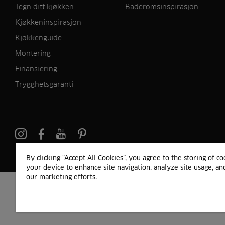
Tegn ditt kjøkken
Baderomsinspirasjon
Kjøkkeninspirasjon
Kjøkkenguide
Montering
Finansiering
Trygghetsgaranti
pinterest
By clicking “Accept All Cookies”, you agree to the storing of c
your device to enhance site navigation, analyze site usage, and
our marketing efforts.
© 2024 HTH
Persondata
Personvern
Cookie Liste
Sitemap