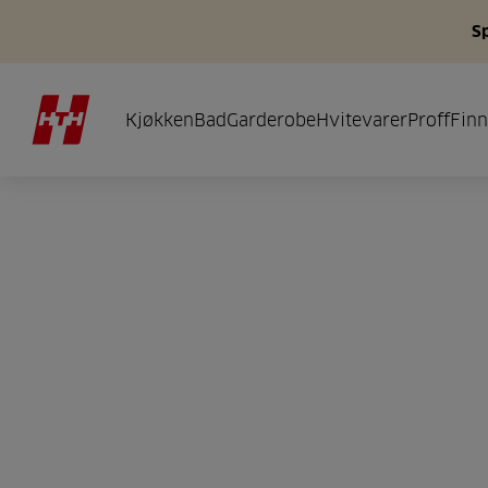
S
Kjøkken
Bad
Garderobe
Hvitevarer
Proff
Finn