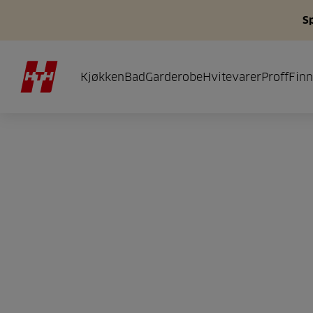
S
Kjøkken
Bad
Garderobe
Hvitevarer
Proff
Finn