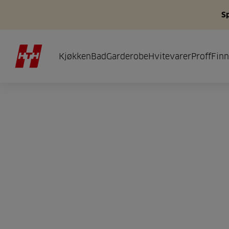
S
Kjøkken
Bad
Garderobe
Hvitevarer
Proff
Finn