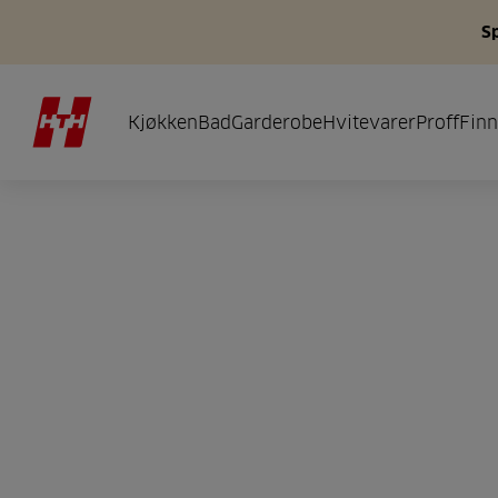
S
Kjøkken
Bad
Garderobe
Hvitevarer
Proff
Finn