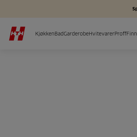
S
Kjøkken
Bad
Garderobe
Hvitevarer
Proff
Finn