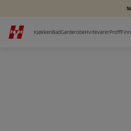
S
Kjøkken
Bad
Garderobe
Hvitevarer
Proff
Finn