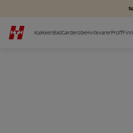
S
Kjøkken
Bad
Garderobe
Hvitevarer
Proff
Finn