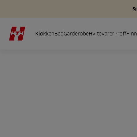
S
Kjøkken
Bad
Garderobe
Hvitevarer
Proff
Finn