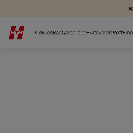
S
Kjøkken
Bad
Garderobe
Hvitevarer
Proff
Finn