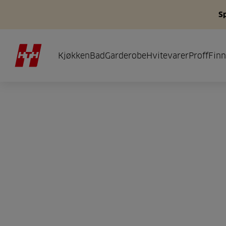
S
Kjøkken
Bad
Garderobe
Hvitevarer
Proff
Finn