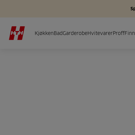
S
Kjøkken
Bad
Garderobe
Hvitevarer
Proff
Finn