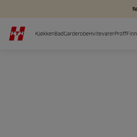
S
Kjøkken
Bad
Garderobe
Hvitevarer
Proff
Finn