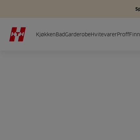
S
Kjøkken
Bad
Garderobe
Hvitevarer
Proff
Finn