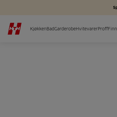
S
Kjøkken
Bad
Garderobe
Hvitevarer
Proff
Finn