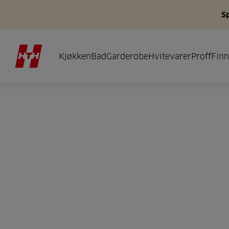
S
Kjøkken
Bad
Garderobe
Hvitevarer
Proff
Finn