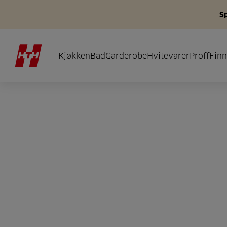
S
Kjøkken
Bad
Garderobe
Hvitevarer
Proff
Finn