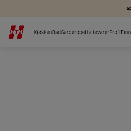
S
Kjøkken
Bad
Garderobe
Hvitevarer
Proff
Finn