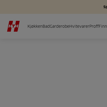
S
Kjøkken
Bad
Garderobe
Hvitevarer
Proff
Finn