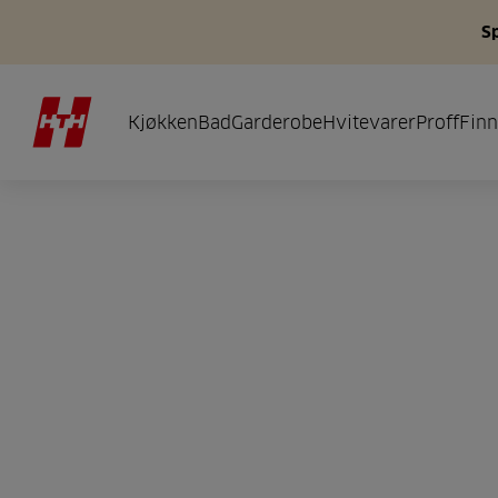
S
Kjøkken
Bad
Garderobe
Hvitevarer
Proff
Finn