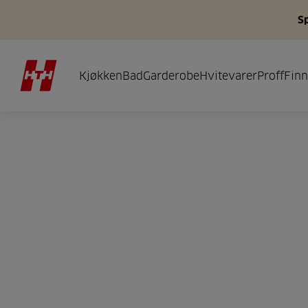
S
Kjøkken
Bad
Garderobe
Hvitevarer
Proff
Finn