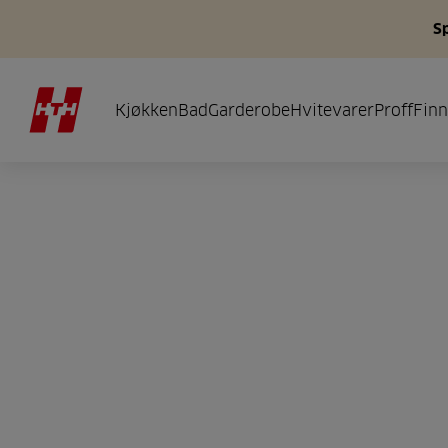
S
Kjøkken
Bad
Garderobe
Hvitevarer
Proff
Finn