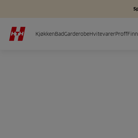
S
Kjøkken
Bad
Garderobe
Hvitevarer
Proff
Finn