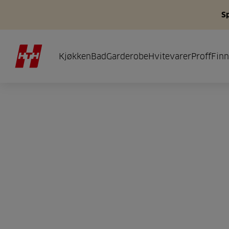
S
Kjøkken
Bad
Garderobe
Hvitevarer
Proff
Finn