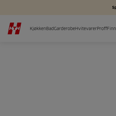
S
Kjøkken
Bad
Garderobe
Hvitevarer
Proff
Finn