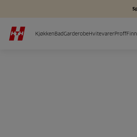
S
Kjøkken
Bad
Garderobe
Hvitevarer
Proff
Finn