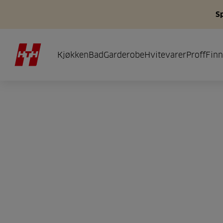
S
Kjøkken
Bad
Garderobe
Hvitevarer
Proff
Finn