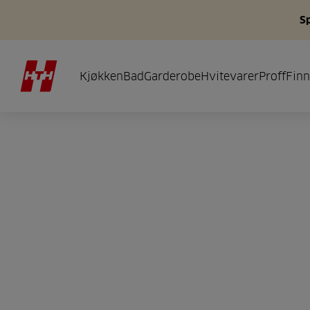
S
Kjøkken
Bad
Garderobe
Hvitevarer
Proff
Finn