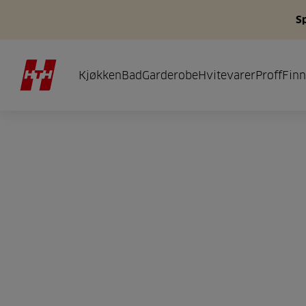
S
Kjøkken
Bad
Garderobe
Hvitevarer
Proff
Finn