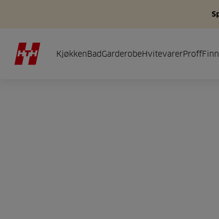
S
Kjøkken
Bad
Garderobe
Hvitevarer
Proff
Finn