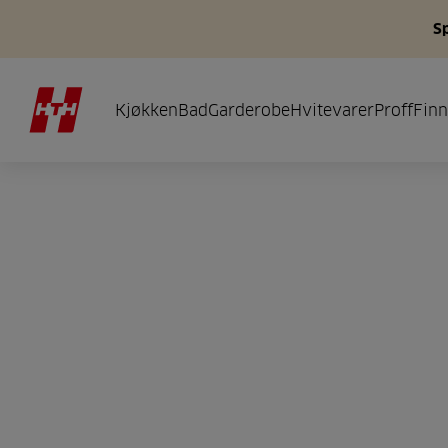
S
Kjøkken
Bad
Garderobe
Hvitevarer
Proff
Finn