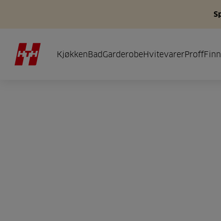
S
Kjøkken
Bad
Garderobe
Hvitevarer
Proff
Finn