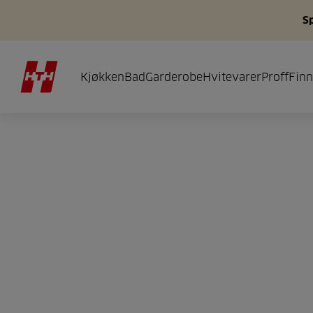
S
Kjøkken
Bad
Garderobe
Hvitevarer
Proff
Finn