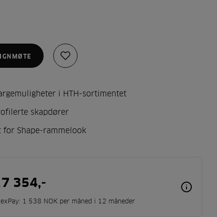
IGNMØTE
Legg
til
i
favoritter
rgemuligheter i HTH-sortimentet
rofilerte skapdører
t for Shape-rammelook
7 354,-
lexPay: 1 538 NOK per måned i 12 måneder