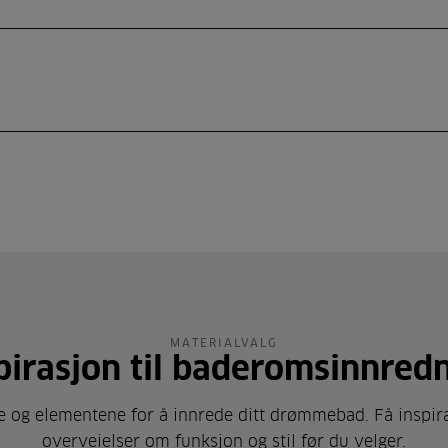
MATERIALVALG
pirasjon til baderomsinnred
e og elementene for å innrede ditt drømmebad. Få inspira
overveielser om funksjon og stil før du velger.