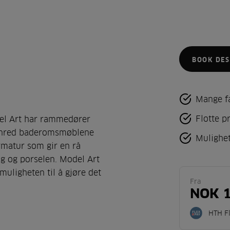
BOOK DES
Mange fa
Flotte p
del Art har rammedører
Innred baderomsmøblene
Mulighe
matur som gir en rå
ing og porselen. Model Art
muligheten til å gjøre det
Fra
NOK 1
HTH F