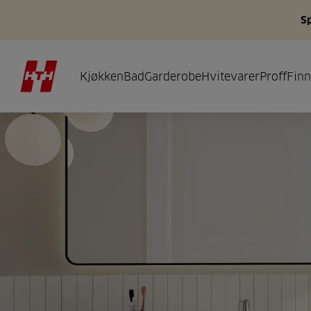
S
Kjøkken
Bad
Garderobe
Hvitevarer
Proff
Finn