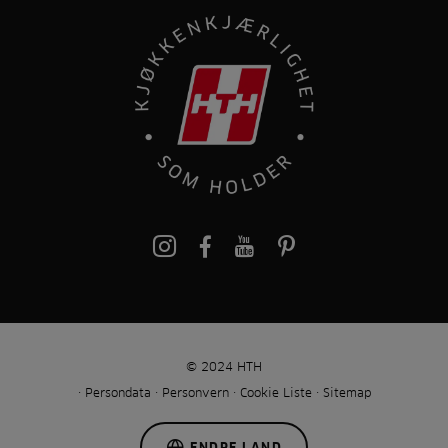
pinterest
© 2024 HTH
Persondata
Personvern
Cookie Liste
Sitemap
ENDRE LAND