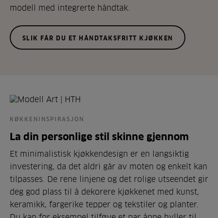
modell med integrerte håndtak.
SLIK FÅR DU ET HÅNDTAKSFRITT KJØKKEN
KØKKENINSPIRASJON
La din personlige stil skinne gjennom
Et minimalistisk kjøkkendesign er en langsiktig
investering, da det aldri går av moten og enkelt kan
tilpasses. De rene linjene og det rolige utseendet gir
deg god plass til å dekorere kjøkkenet med kunst,
keramikk, fargerike tepper og tekstiler og planter.
Du kan for eksempel tilføye et par åpne hyller til