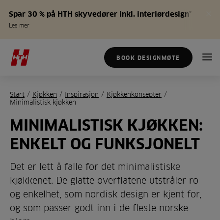
Spar 30 % på HTH skyvedører inkl. interiørdesign*
Les mer
BOOK DESIGNMØTE
Start
/
Kjøkken
/
Inspirasjon
/
Kjøkkenkonsepter
/
Minimalistisk kjøkken
MINIMALISTISK KJØKKEN:
ENKELT OG FUNKSJONELT
Det er lett å falle for det minimalistiske
kjøkkenet. De glatte overflatene utstråler ro
og enkelhet, som nordisk design er kjent for,
og som passer godt inn i de fleste norske