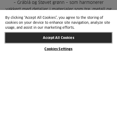
– Gråblå og Støvet grønn – som harmonerer
vakkert med detaljer i materialer som tre, metall og
stein.
By clicking “Accept All Cookies”, you agree to the storing of
cookies on your device to enhance site navigation, analyze site
usage, and assist in our marketing efforts.
Med de nye fargene får du enda flere muligheter til
å skape et kjøkken med personlighet og ro.
Accept All Cookies
Cookies Settings
LES MER OM BASE-KJØKKENET HER