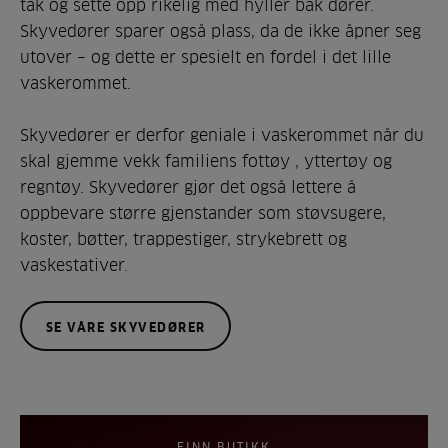
tak og sette opp rikelig med hyller bak dører.
Skyvedører sparer også plass, da de ikke åpner seg
utover – og dette er spesielt en fordel i det lille
vaskerommet.
Skyvedører er derfor geniale i vaskerommet når du
skal gjemme vekk familiens fottøy , yttertøy og
regntøy. Skyvedører gjør det også lettere å
oppbevare større gjenstander som støvsugere,
koster, bøtter, trappestiger, strykebrett og
vaskestativer.
SE VÅRE SKYVEDØRER
FINN BUTIKK